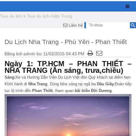
Tour du lịch
Tour du lịch miền Trung
Liên hệ
Du Lịch Nha Trang - Phú Yên - Phan Thiết
Đăng bởi
admin
lúc
11/02/2015 04:43 PM
Ngày 1: TP.HCM – PHAN THIẾT –
NHA TRANG (Ăn sáng, trưa,chiều)
Sáng:
Xe và Hướng Dẫn Viên Du Lịch Việt đón Quý khách tại điểm hẹn.
Khởi hành đi
Nha Trang
. Dùng bữa sáng tại ngã ba
Dầu Giây.
Đoàn tiếp
tục lộ trình đến
Phan Thiết
, tham quan
bãi biển Đồi Dương
.