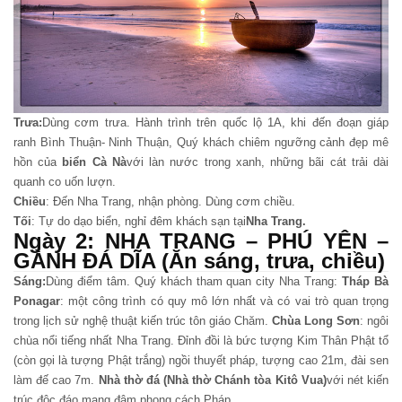
Trưa:
Dùng cơm trưa. Hành trình trên quốc lộ 1A, khi đến đoạn giáp
ranh Bình Thuận- Ninh Thuận, Quý khách chiêm ngưỡng cảnh đẹp mê
hồn của
biển Cà Nà
với làn nước trong xanh, những bãi cát trải dài
quanh co uốn lượn.
Chiều
: Đến Nha Trang, nhận phòng. Dùng cơm chiều.
Tối
: Tự do dạo biển, nghỉ đêm khách sạn tại
Nha Trang.
Ngày 2: NHA TRANG – PHÚ YÊN –
GÀNH ĐÁ DĨA (Ăn sáng, trưa, chiều)
Sáng:
Dùng điểm tâm. Quý khách tham quan city Nha Trang:
Tháp Bà
Ponagar
: một công trình có quy mô lớn nhất và có vai trò quan trọng
trong lịch sử nghệ thuật kiến trúc tôn giáo Chăm.
Chùa Long Sơn
: ngôi
chùa nổi tiếng nhất Nha Trang. Đỉnh đồi là bức tượng Kim Thân Phật tổ
(còn gọi là tượng Phật trắng) ngồi thuyết pháp, tượng cao 21m, đài sen
làm đế cao 7m.
Nhà thờ đá (Nhà thờ Chánh tòa Kitô Vua)
với nét kiến
trúc độc đáo mang đậm phong cách Pháp.