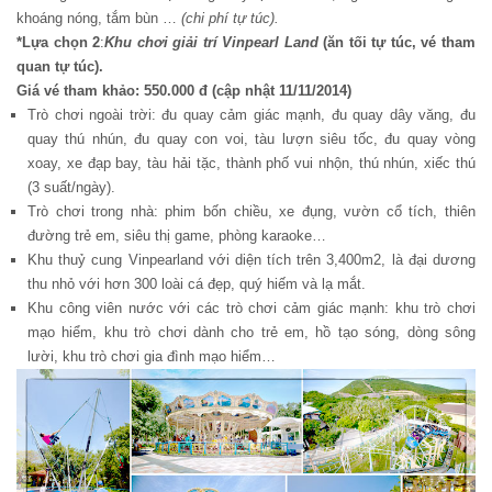
khoáng nóng, tắm bùn …
(chi phí tự túc).
*Lựa chọn 2
:
Khu chơi giải trí Vinpearl Land
(ăn tối tự túc, vé tham
quan tự túc).
Giá vé tham khảo: 550.000 đ (cập nhật 11/11/2014)
Trò chơi ngoài trời: đu quay cảm giác mạnh, đu quay dây văng, đu
quay thú nhún, đu quay con voi, tàu lượn siêu tốc, đu quay vòng
xoay, xe đạp bay, tàu hải tặc, thành phố vui nhộn, thú nhún, xiếc thú
(3 suất/ngày).
Trò chơi trong nhà: phim bốn chiều, xe đụng, vườn cổ tích, thiên
đường trẻ em, siêu thị game, phòng karaoke…
Khu thuỷ cung Vinpearland với diện tích trên 3,400m2, là đại dương
thu nhỏ với hơn 300 loài cá đẹp, quý hiếm và lạ mắt.
Khu công viên nước với các trò chơi cảm giác mạnh: khu trò chơi
mạo hiểm, khu trò chơi dành cho trẻ em, hồ tạo sóng, dòng sông
lười, khu trò chơi gia đình mạo hiểm…