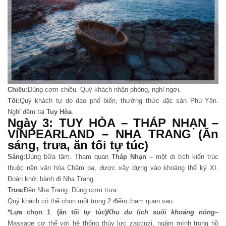
Chiều:
Dùng cơm chiều. Quý khách nhận phòng, nghỉ ngơi.
Tối:
Quý khách tự do dạo phố biển, thưởng thức đặc sản Phú Yên.
Nghỉ đêm tại
Tuy Hòa
.
Ngày 3: TUY HÒA – THÁP NHẠN –
VINPEARLAND – NHA TRANG (Ăn
sáng, trưa, ăn tối tự túc)
Sáng:
Dùng bữa tâm. Tham quan
Tháp Nhạn –
một di tích kiến trúc
thuộc nền văn hóa Chăm pa, được xây dựng vào khoảng thế kỷ XI.
Đoàn khởi hành đi Nha Trang.
Trưa:
Đến Nha Trang. Dùng cơm trưa.
Quý khách có thể chọn một trong 2 điểm tham quan sau:
*Lựa chọn 1
:
(ăn tối tự túc)
Khu du lịch suối khoáng nóng
–
Massage cơ thể với hệ thống thủy lực zaccuzi, ngâm mình trong hồ