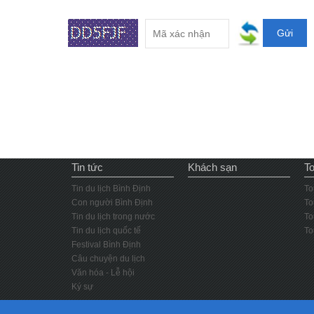
Tin tức
Khách sạn
To
Tin du lịch Bình Định
To
Con người Bình Định
To
Tin du lịch trong nước
To
Tin du lịch quốc tế
To
Festival Bình Định
Câu chuyện du lịch
Văn hóa - Lễ hội
Ký sự