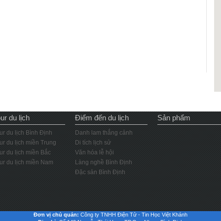
ur du lịch
Điểm đến du lịch
Sản phẩm
ur du lịch Bình Định
Danh lam thắng cảnh
ur du lịch miền Trung
Di tích lịch sử
ur du lịch miền Bắc
Văn hóa lễ hội
ur du lịch miền Nam
Làng nghề Bình Định
Đặc sản Bình Định
Đơn vị chủ quản:
Công ty TNHH Điện Tử - Tin Học Việt Khánh