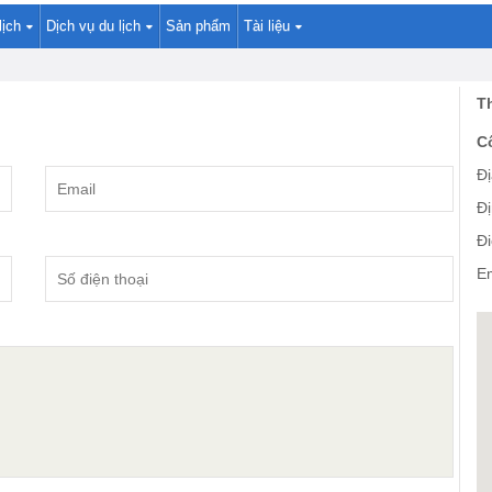
lịch
Dịch vụ du lịch
Sản phẩm
Tài liệu
Th
C
Đị
Đ
Đi
Em