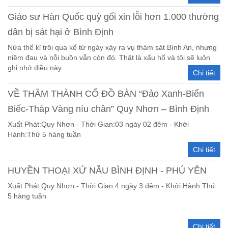
Giáo sư Hàn Quốc quỳ gối xin lỗi hơn 1.000 thường
dân bị sát hại ở Bình Định
Nửa thế kỉ trôi qua kể từ ngày xảy ra vụ thảm sát Bình An, nhưng
niềm đau và nỗi buồn vẫn còn đó. Thật là xấu hổ và tôi sẽ luôn
ghi nhớ điều này....
Chi tiết
VỀ THĂM THÀNH CỔ ĐỒ BÀN “Đảo Xanh-Biển
Biếc-Tháp Vàng níu chân” Quy Nhơn – Bình Định
Xuất Phát:Quy Nhơn - Thời Gian:03 ngày 02 đêm - Khởi
Hành:Thứ 5 hàng tuần
Chi tiết
HUYỀN THOẠI XỨ NẪU BÌNH ĐỊNH - PHÚ YÊN
Xuất Phát:Quy Nhơn - Thời Gian:4 ngày 3 đêm - Khởi Hành:Thứ
5 hàng tuần
Chi tiết