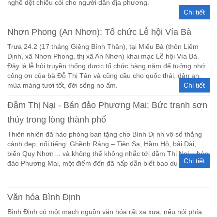
nghề dệt chiếu cói cho người dân địa phương.
Chi tiết
Nhơn Phong (An Nhơn): Tổ chức Lễ hội Vía Bà
Trưa 24.2 (17 tháng Giêng Bính Thân), tại Miếu Bà (thôn Liêm
Định, xã Nhơn Phong, thị xã An Nhơn) khai mạc Lễ hội Vía Bà.
Đây là lễ hội truyền thống được tổ chức hàng năm để tưởng nhớ
công ơn của bà Đỗ Thị Tân và cũng cầu cho quốc thái, dân an,
mùa màng tươi tốt, đời sống no ấm.
Chi tiết
Đầm Thị Nại - Bán đảo Phương Mai: Bức tranh sơn
thủy trong lòng thành phố
Thiên nhiên đã hào phóng ban tặng cho Bình Đị nh vô số thắng
cảnh đẹp, nổi tiếng: Ghềnh Ráng – Tiên Sa, Hầm Hô, bãi Dài,
biển Quy Nhơn… và không thể không nhắc tới đầm Thị Nại – bán
Chi tiết
đảo Phương Mai, một điểm đến đã hấp dẫn biết bao du khách.
Văn hóa Bình Định
Bình Định có một mạch nguồn văn hóa rất xa xưa, nếu nói phía