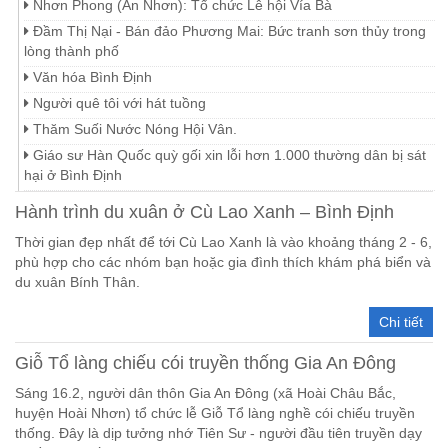
Nhơn Phong (An Nhơn): Tổ chức Lễ hội Vía Bà
Đầm Thị Nại - Bán đảo Phương Mai: Bức tranh sơn thủy trong
lòng thành phố
Văn hóa Bình Định
Người quê tôi với hát tuồng
Thăm Suối Nước Nóng Hội Vân.
Giáo sư Hàn Quốc quỳ gối xin lỗi hơn 1.000 thường dân bị sát
hại ở Bình Định
Hành trình du xuân ở Cù Lao Xanh – Bình Định
Thời gian đẹp nhất để tới Cù Lao Xanh là vào khoảng tháng 2 - 6,
phù hợp cho các nhóm bạn hoặc gia đình thích khám phá biển và
du xuân Bính Thân.
Chi tiết
Giỗ Tổ làng chiếu cói truyền thống Gia An Đông
Sáng 16.2, người dân thôn Gia An Đông (xã Hoài Châu Bắc,
huyện Hoài Nhơn) tổ chức lễ Giỗ Tổ làng nghề cói chiếu truyền
thống. Đây là dịp tưởng nhớ Tiên Sư - người đầu tiên truyền dạy