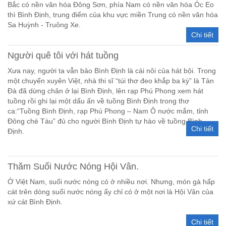
Bắc có nền văn hóa Đông Sơn, phía Nam có nền văn hóa Óc Eo
thì Bình Định, trung điểm của khu vực miền Trung có nền văn hóa
Sa Huỳnh - Truông Xe.
Chi tiết
Người quê tôi với hát tuồng
Xưa nay, người ta vẫn bảo Bình Định là cái nôi của hát bội. Trong
một chuyến xuyên Việt, nhà thi sĩ “túi thơ đeo khắp ba kỳ” là Tản
Đà đã dừng chân ở lại Bình Định, lên rạp Phú Phong xem hát
tuồng rồi ghi lại một dấu ấn về tuồng Bình Định trong thơ
ca:“Tuồng Bình Định, rạp Phú Phong – Nam Ô nước mắm, tỉnh
Đông chè Tàu” đủ cho người Bình Định tự hào về tuồng Bình
Chi tiết
Định.
Thăm Suối Nước Nóng Hội Vân.
Ở Việt Nam, suối nước nóng có ở nhiều nơi. Nhưng, món gà hấp
cát trên dòng suối nước nóng ấy chỉ có ở một nơi là Hội Vân của
xứ cát Bình Định.
Chi tiết