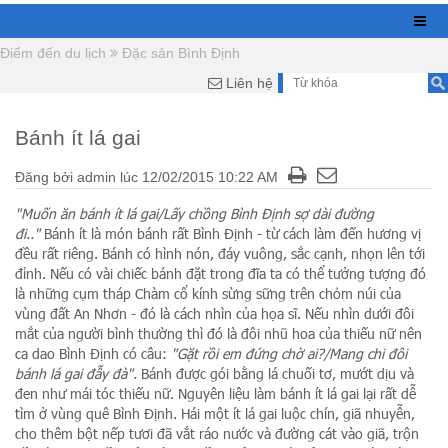
Điểm đến du lịch
Đặc sản Bình Định
Liên hệ
Bánh ít lá gai
Đăng bởi
admin
lúc
12/02/2015 10:22 AM
"Muốn ăn bánh ít lá gai/Lấy chồng Bình Định sợ dài đường
đi.."
Bánh ít là món bánh rất Bình Định - từ cách làm đến hương vị
đều rất riêng. Bánh có hình nón, đáy vuông, sắc cạnh, nhọn lên tới
đỉnh. Nếu có vài chiếc bánh đặt trong đĩa ta có thể tưởng tượng đó
là những cụm tháp Chàm cổ kính sừng sững trên chỏm núi của
vùng đất An Nhơn - đó là cách nhìn của họa sĩ. Nếu nhìn dưới đôi
mắt của người bình thường thì đó là đôi nhũ hoa của thiếu nữ nên
ca dao Bình Định có câu:
"Gặt rồi em đứng chờ ai?/Mang chi đôi
bánh lá gai đẫy đà".
Bánh được gói bằng lá chuối tơ, mướt dịu và
đen như mái tóc thiếu nữ. Nguyên liệu làm bánh ít lá gai lại rất dễ
tìm ở vùng quê Bình Định. Hái một ít lá gai luộc chín, giã nhuyễn,
cho thêm bột nếp tươi đã vắt ráo nước và đường cát vào giã, trộn