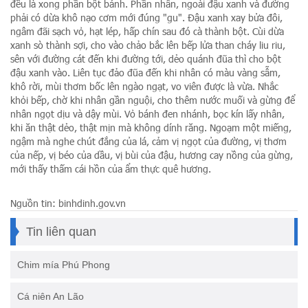
đều là xong phần bột bánh. Phần nhân, ngoài đậu xanh và đường
phải có dừa khô nạo cơm mới đúng "gu". Đậu xanh xay bửa đôi,
ngâm đãi sạch vỏ, hạt lép, hấp chín sau đó cà thành bột. Cùi dừa
xanh sò thành sợi, cho vào chảo bắc lên bếp lửa than cháy liu riu,
sên với đường cát đến khi đường tới, dẻo quánh đũa thì cho bột
đậu xanh vào. Liên tục đảo đũa đến khi nhân có màu vàng sẫm,
khô rời, mùi thơm bốc lên ngào ngạt, vo viên được là vừa. Nhắc
khỏi bếp, chờ khi nhân gần nguội, cho thêm nước muối và gừng để
nhân ngọt dịu và dậy mùi. Vỏ bánh đen nhánh, bọc kín lấy nhân,
khi ăn thật dẻo, thật mịn mà không dính răng. Ngoạm một miếng,
ngậm mà nghe chút đắng của lá, cảm vị ngọt của đường, vị thơm
của nếp, vị béo của dầu, vị bùi của đậu, hương cay nồng của gừng,
mới thấy thấm cái hồn của ẩm thực quê hương.
Nguồn tin: binhdinh.gov.vn
Tin liên quan
Chim mía Phú Phong
Cá niên An Lão