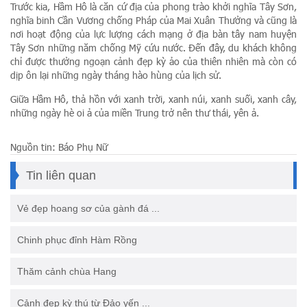
Trước kia, Hầm Hô là căn cứ địa của phong trào khởi nghĩa Tây Sơn,
nghĩa binh Cần Vương chống Pháp của Mai Xuân Thưởng và cũng là
nơi hoạt động của lực lượng cách mạng ở địa bàn tây nam huyện
Tây Sơn những năm chống Mỹ cứu nước. Đến đây, du khách không
chỉ được thưởng ngoạn cảnh đẹp kỳ ảo của thiên nhiên mà còn có
dịp ôn lại những ngày tháng hào hùng của lịch sử.
Giữa Hầm Hô, thả hồn với xanh trời, xanh núi, xanh suối, xanh cây,
những ngày hè oi ả của miền Trung trở nên thư thái, yên ả.
Nguồn tin: Báo Phụ Nữ
Tin liên quan
Vẻ đẹp hoang sơ của gành đá ...
Chinh phục đỉnh Hàm Rồng
Thăm cảnh chùa Hang
Cảnh đẹp kỳ thú từ Đảo yến ...