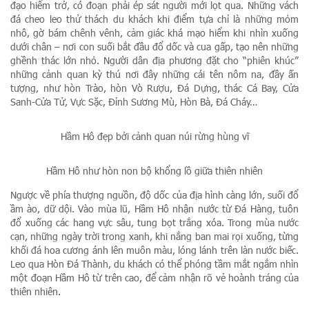
đạo hiểm trở, có đoạn phải ép sát người mới lọt qua. Những vách
đá cheo leo thử thách du khách khi điểm tựa chỉ là những mỏm
nhô, gờ bám chênh vênh, cảm giác khá mạo hiểm khi nhìn xuống
dưới chân – nơi con suối bắt đầu đổ dốc và cua gấp, tạo nên những
ghềnh thác lớn nhỏ. Người dân địa phương đặt cho “phiên khúc”
những cảnh quan kỳ thú nơi đây những cái tên nôm na, đầy ấn
tượng, như hòn Trào, hòn Vò Rượu, Đá Dựng, thác Cá Bay, Cửa
Sanh-Cửa Tử, Vực Sặc, Đỉnh Sương Mù, Hòn Bà, Đá Cháy…
Hầm Hô đẹp bởi cảnh quan núi rừng hùng vĩ
Hầm Hô như hòn non bộ khổng lồ giữa thiên nhiên
Ngược về phía thượng nguồn, độ dốc của địa hình càng lớn, suối đổ
ầm ào, dữ dội. Vào mùa lũ, Hầm Hô nhận nước từ Đá Hàng, tuôn
đổ xuống các hang vực sâu, tung bọt trắng xóa. Trong mùa nước
cạn, những ngày trời trong xanh, khi nắng ban mai rọi xuống, từng
khối đá hoa cương ánh lên muôn màu, lóng lánh trên làn nước biếc.
Leo qua Hòn Đá Thành, du khách có thể phóng tầm mắt ngắm nhìn
một đoạn Hầm Hô từ trên cao, để cảm nhận rõ vẻ hoành tráng của
thiên nhiên.