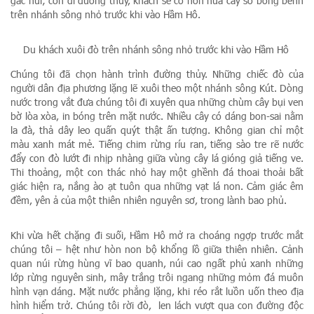
gác núi; còn đi đường thủy, khách sẽ có hơn nửa cây số bồng bềnh
trên nhánh sông nhỏ trước khi vào Hầm Hô.
Du khách xuôi đò trên nhánh sông nhỏ trước khi vào Hầm Hô
Chúng tôi đã chọn hành trình đường thủy. Những chiếc đò của
người dân địa phương lặng lẽ xuôi theo một nhánh sông Kút. Dòng
nước trong vắt đưa chúng tôi đi xuyên qua những chùm cây bụi ven
bờ lòa xòa, in bóng trên mặt nước. Nhiều cây có dáng bon-sai nằm
la đà, thả dây leo quấn quýt thật ấn tượng. Không gian chỉ một
màu xanh mát mẻ. Tiếng chim rừng ríu ran, tiếng sào tre rẽ nước
đẩy con đò lướt đi nhịp nhàng giữa vùng cây lá gióng giả tiếng ve.
Thi thoảng, một con thác nhỏ hay một ghềnh đá thoai thoải bất
giác hiện ra, nắng ào ạt tuôn qua những vạt lá non. Cảm giác êm
đềm, yên ả của một thiên nhiên nguyên sơ, trong lành bao phủ.
Khi vừa hết chặng đi suối, Hầm Hô mở ra choáng ngợp trước mắt
chúng tôi – hệt như hòn non bộ khổng lồ giữa thiên nhiên. Cảnh
quan núi rừng hùng vĩ bao quanh, núi cao ngất phủ xanh những
lớp rừng nguyên sinh, mây trắng trôi ngang những mỏm đá muôn
hình vạn dáng. Mặt nước phẳng lặng, khi réo rắt luồn uốn theo địa
hình hiểm trở. Chúng tôi rời đò, len lách vượt qua con đường độc