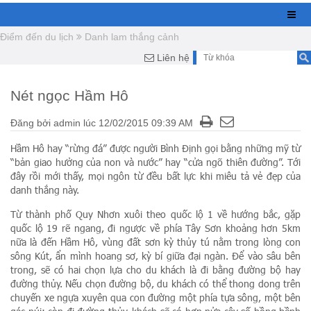
Điểm đến du lịch
Danh lam thắng cảnh
Liên hệ
Nét ngọc Hầm Hô
Đăng bởi
admin
lúc
12/02/2015 09:39 AM
Hầm Hô hay “rừng đá” được người Bình Định gọi bằng những mỹ từ
“bản giao hưởng của non và nước” hay “cửa ngõ thiên đường”. Tới
đây rồi mới thấy, mọi ngôn từ đều bất lực khi miêu tả vẻ đẹp của
danh thắng này.
Từ thành phố Quy Nhơn xuôi theo quốc lộ 1 về hướng bắc, gặp
quốc lộ 19 rẽ ngang, đi ngược về phía Tây Sơn khoảng hơn 5km
nữa là đến Hầm Hô, vùng đất sơn kỳ thủy tú nằm trong lòng con
sông Kút, ẩn mình hoang sơ, kỳ bí giữa đại ngàn. Để vào sâu bên
trong, sẽ có hai chọn lựa cho du khách là đi bằng đường bộ hay
đường thủy. Nếu chọn đường bộ, du khách có thể thong dong trên
chuyến xe ngựa xuyên qua con đường một phía tựa sông, một bên