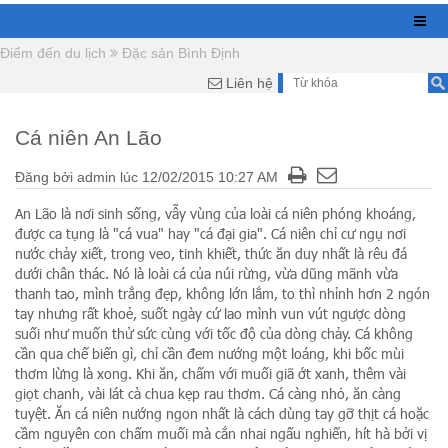
Điểm đến du lịch
Đặc sản Bình Định
Liên hệ
Cá niên An Lão
Đăng bởi
admin
lúc
12/02/2015 10:27 AM
An Lão là nơi sinh sống, vẫy vùng của loài cá niên phóng khoáng,
được ca tụng là "cá vua" hay "cá đại gia". Cá niên chỉ cư ngụ nơi
nước chảy xiết, trong veo, tinh khiết, thức ăn duy nhất là rêu đá
dưới chân thác. Nó là loài cá của núi rừng, vừa dũng mãnh vừa
thanh tao, mình trắng đẹp, không lớn lắm, to thì nhỉnh hơn 2 ngón
tay nhưng rất khoẻ, suốt ngày cứ lao mình vun vút ngược dòng
suối như muốn thử sức cùng với tốc độ của dòng chảy. Cá không
cần qua chế biến gì, chỉ cần đem nướng một loáng, khi bốc mùi
thơm lừng là xong. Khi ăn, chấm với muối giã ớt xanh, thêm vài
giọt chanh, vài lát cà chua kẹp rau thơm. Cá càng nhỏ, ăn càng
tuyệt. Ăn cá niên nướng ngon nhất là cách dùng tay gỡ thịt cá hoặc
cầm nguyên con chấm muối mà cắn nhai ngấu nghiến, hít hà bởi vị