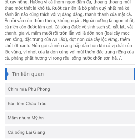
ớt cay nồng. Hương vị cá thơm ngon đậm đà, thoang thoảng mùi
thảo mộc thật là khó tả. Ruột cá niên là bộ phận quý nhất mà kẻ
sành ăn nào cũng thích với vị đăng đắng, thanh thanh của mật cá.
Ăn rồi vẫn còn thòm thèm, không ngán. Ngoài nướng là ngon nhất,
cá niên còn được làm gỏi. Cá sống được vệ sinh sạch sẽ, xắt lát, vắt
chanh, gia vị, mắm muối rồi trộn lẫn với lá dớn non (loại cây mọc
ven sông, đặc trưng của An Lão), đọt non của cây lộc vừng, thêm
chút ớt xanh. Món gỏi cá niên càng hấp dẫn hơn khi có vị chát của
lộc vừng, vị nhớt của lá dớn cùng với mùi thơm đặc trưng riêng của
cá, phảng phất hương vị rong rêu, sông nước chốn sơn hà. /.
Tin liên quan
Chim mía Phú Phong
Bún tôm Châu Trúc
Mắm nhum Mỹ An
Cá bống Lại Giang